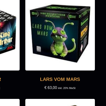
R
LARS VOM MARS
€
63,00
t
inkl. 20% MwSt