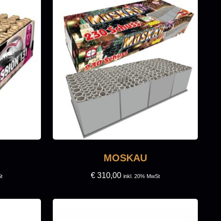
MOSKAU
€
310,00
t
inkl. 20% MwSt