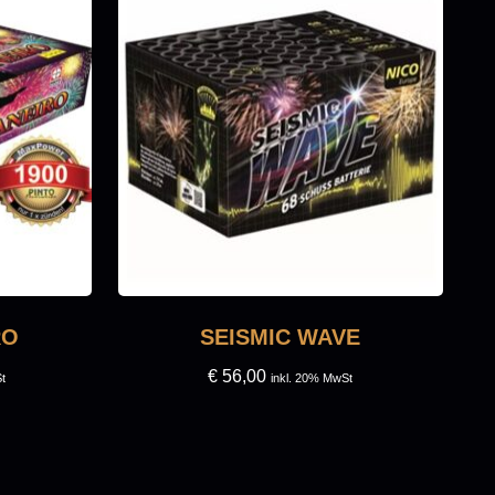
RO
SEISMIC WAVE
€
56,00
t
inkl. 20% MwSt