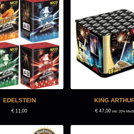
EDELSTEIN
KING ARTHU
€
11,00
€
47,00
inkl. 20% MwS