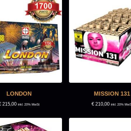
LONDON
MISSION 131
€
215,00
€
210,00
inkl. 20% MwSt
inkl. 20% MwS