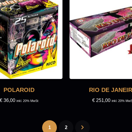
POLAROID
RIO DE JANEI
€
36,00
€
251,00
inkl. 20% MwSt
inkl. 20% MwS
1
2